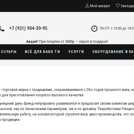
Мой аккаунт
Заклад
+7 (921) 904-30-95
ПН-ПТ с 10:00 до 18:0
Акция!
При покупке от 5000р — сироп в подарок!
ЕССУАРЫ
ВСЁ ДЛЯ БАБЛ ТИ
УСЛУГИ
ОБОРУДОВАНИЕ В К
– торговая марка с традициями, сохранившимися с 20-х годов прошлого века, к
ы для приготовления эспрессо высокого качества.
дняшний день бренд непрерывно развивается и предлагает своим клиентам ши
ассной, как по техническим параметрам, так и по дизайну. Разработчики Ранци
вательскую работу, на основе которой строится весь цикл производства, что 
а продукции.