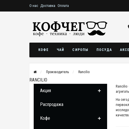
О нас
Доставка
Оплата
КОФЕ
ЧАЙ
СИРОПЫ
ПОСУДА
АКС
Производитель
Rancilio
RANCILIO
Rancilio
Акция
агрегат
На сего
Распродажа
первокл
исследо
качеств
Кофе