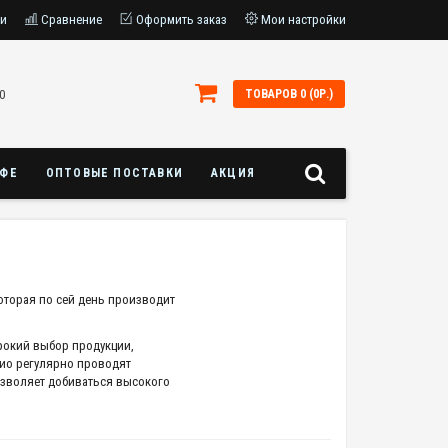
ки
Сравнение
Оформить заказ
Мои настройки
0
ТОВАРОВ 0 (0Р.)
АФЕ
ОПТОВЫЕ ПОСТАВКИ
АКЦИЯ
оторая по сей день производит
рокий выбор продукции,
лио регулярно проводят
позволяет добиваться высокого