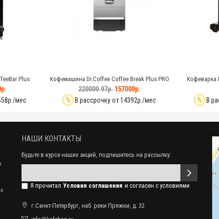
feeBar Plus
Кофемашина Dr.Coffee Coffee Break Plus PRO
Кофеварка 
р.
220000.97р.
157000р.
%
%
658р./мес
В рассрочку от 14392р./мес
В ра
НАШИ КОНТАКТЫ
Будьте в курсе наших акций, подпишитесь на рассылку:
я
Я прочитал
Условия соглашения
и согласен с условиями
ак
г.Санкт-Петербург, наб. реки Пряжки, д. 32