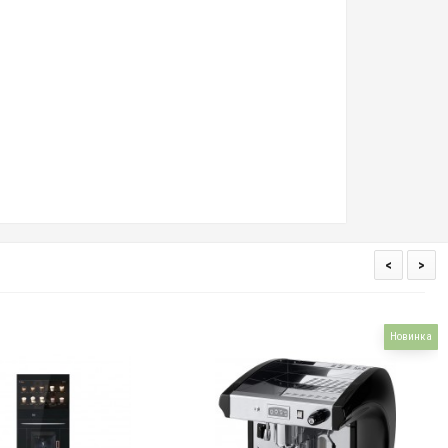
<
>
Новинка