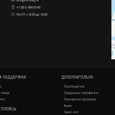
info@kofcheg.ru
+7 (921) 904-30-95
ПН-ПТ с 10:00 до 18:00
А ПОДДЕРЖКИ
ДОПОЛНИТЕЛЬНО
ы
Производители
 товара
Подарочные сертификаты
айта
Партнерская программа
Акции
ТПЛЕЙСЫ
Прайс-лист