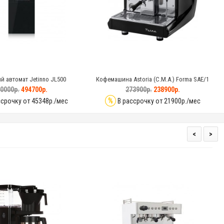
 автомат Jetinno JL500
Кофемашина Astoria (C.M.A.) Forma SAE/1
К
высокая группа, черная
0000р.
494700р.
273900р.
238900р.
%
срочку от 45348р./мес
В рассрочку от 21900р./мес
<
>