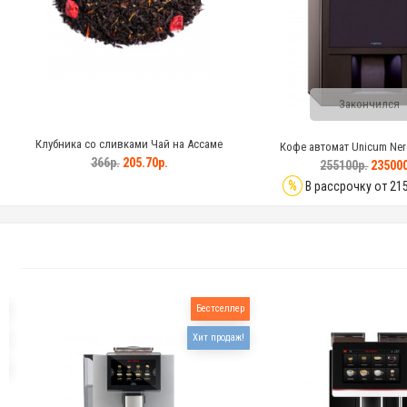
Закончился
Клубника со сливками Чай на Ассаме
Кофе автомат Unicum Ner
366р.
205.70р.
255100р.
235000
%
В рассрочку от 21
я
Бестселлер
р
Хит продаж!
!