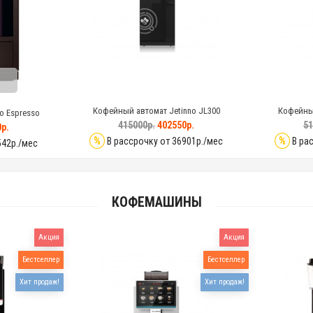
Кофейный автомат Jetinno JL300
Кофейный
o Espresso
415000р.
402550р.
51
р.
%
%
В рассрочку от 36901р./мес
В рас
542р./мес
КОФЕМАШИНЫ
Акция
Акция
Бестселлер
Бестселлер
Хит продаж!
Хит продаж!