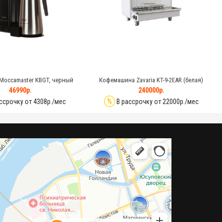
Moccamaster KBGT, черный
Кофемашина Zavaria KT-9-2EAR (белая)
46990р.
240000р.
%
ссрочку от 4308р./мес
В рассрочку от 22000р./мес