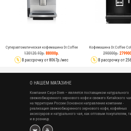
Суперавтоматическая кофемашина Dr.Coffee
Кофемашина Dr.Coffee Cof
F10
130120.93р.
88000р.
290000р.
279900
%
%
В рассрочку от 8067р./мес
В рассрочку от 25
О НАШЕМ МАГАЗИНЕ
Компания Carpe Diem
– является поставщиком натурального
свежеобжаренного зернового кофе и свежего Китайского ча
на территории России.Основное направление компании -
реализация свежеобжаренного зернового кофе, кофейных
аксессуаров и натурального чая, как оптовым покупателям, т
и в розницу.