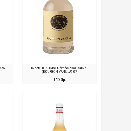
иль
Сироп HERBARISTA бурбонская ваниль
(BOURBON VANILLA) 0,7
1120р.
КУПИТЬ