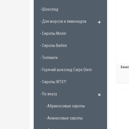
- Шоколад
- Для морсов и лимонадов
- Сиропы Monin
- Сиропы Barline
- Топпинги
Ванил
- Горячий шоколад Carpe Diem
- Сиропы WTS?!
- По вкусу
- Абрикосовые сиропы
- Ананасовые сиропы