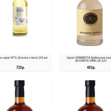
ь сироп WTS, бутылка стекло 250 мл
Сироп HERBARISTA бурбонская ван
(BOURBON VANILLA) 0,25
725р.
455р.
ЗАКОНЧИЛСЯ
КУПИТЬ