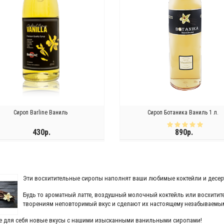
Сироп Barline Ваниль
Сироп Ботаника Ваниль 1 л.
430р.
890р.
ЗАКОНЧИЛСЯ
ЗАКОНЧИЛСЯ
Эти восхитительные сиропы наполнят ваши любимые коктейли и десер
Будь то ароматный латте, воздушный молочный коктейль или восхити
творениям неповторимый вкус и сделают их настоящему незабываемы
е для себя новые вкусы с нашими изысканными ванильными сиропами!