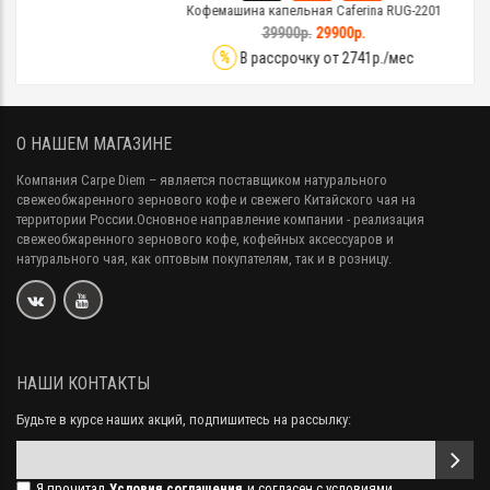
Кофемашина капельная Caferina RUG-2201
39900р.
29900р.
%
В рассрочку от 2741р./мес
О НАШЕМ МАГАЗИНЕ
Компания Carpe Diem
– является поставщиком натурального
свежеобжаренного зернового кофе и свежего Китайского чая на
территории России.Основное направление компании - реализация
свежеобжаренного зернового кофе, кофейных аксессуаров и
натурального чая, как оптовым покупателям, так и в розницу.
НАШИ КОНТАКТЫ
Будьте в курсе наших акций, подпишитесь на рассылку:
Я прочитал
Условия соглашения
и согласен с условиями