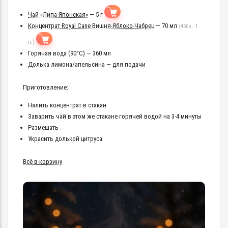
Чай «Липа Японская»
— 5 г
Концентрат Royal Cane Вишня-Яблоко-Чабрец
— 70 мл
(450р - 1
л.)
Горячая вода (90°C) — 360 мл
Долька лимона/апельсина — для подачи
Приготовление:
Налить концентрат в стакан
Заварить чай в этом же стакане горячей водой на 3-4 минуты
Размешать
Украсить долькой цитруса
Всё в корзину