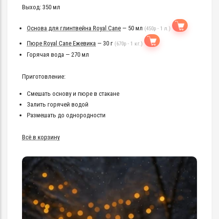
Выход: 350 мл
Основа для глинтвейна Royal Cane
— 50 мл
(450р - 1 л.)
Пюре Royal Cane Ежевика
— 30 г
(670р - 1 кг.)
Горячая вода — 270 мл
Приготовление:
Смешать основу и пюре в стакане
Залить горячей водой
Размешать до однородности
Всё в корзину