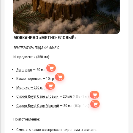
МОККАЧИНО «МЯТНО-ЕЛОВЫЙ»
ТЕМПЕРАТУРА ПОДАЧИ: 65±2°C
Ингредиенты (350 мл):
Эспрессо
— 60 мл
Какао-порошок — 10 гр
Молоко — 250 мл
Сироп Royal Cane Еловый
— 20 мл
(450р - 1 л.)
Сироп Royal Cane Мятный
— 20 мл
(450р - 1 л.)
Приготовление:
Смешать какао с эспрессо и сиропами в стакане.