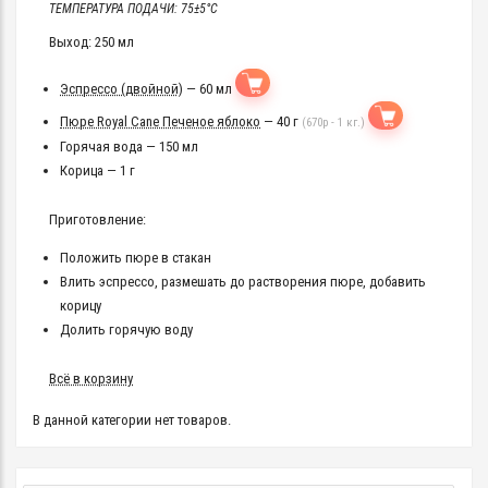
ТЕМПЕРАТУРА ПОДАЧИ: 75±5°C
Выход: 250 мл
Эспрессо (двойной)
— 60 мл
Пюре Royal Cane Печеное яблоко
— 40 г
(670р - 1 кг.)
Горячая вода — 150 мл
Корица — 1 г
Приготовление:
Положить пюре в стакан
Влить эспрессо, размешать до растворения пюре, добавить
корицу
Долить горячую воду
Всё в корзину
В данной категории нет товаров.