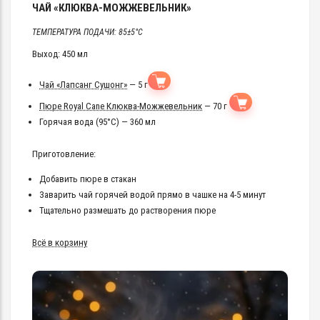
ЧАЙ «КЛЮКВА-МОЖЖЕВЕЛЬНИК»
ТЕМПЕРАТУРА ПОДАЧИ: 85±5°C
Выход: 450 мл
Чай «Лапсанг Сушонг»
— 5 г
Пюре Royal Cane Клюква-Можжевельник
— 70 г
Горячая вода (95°C) — 360 мл
Приготовление:
Добавить пюре в стакан
Заварить чай горячей водой прямо в чашке на 4-5 минут
Тщательно размешать до растворения пюре
Всё в корзину