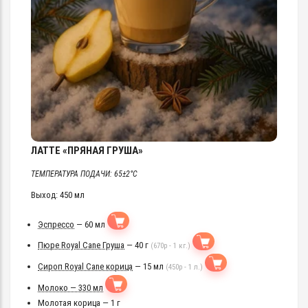
ЛАТТЕ «ПРЯНАЯ ГРУША»
ТЕМПЕРАТУРА ПОДАЧИ: 65±2°C
Выход: 450 мл
Эспрессо
— 60 мл
Пюре Royal Cane Груша
— 40 г
(670р - 1 кг.)
Сироп Royal Cane корица
— 15 мл
(450р - 1 л.)
Молоко — 330 мл
Молотая корица — 1 г