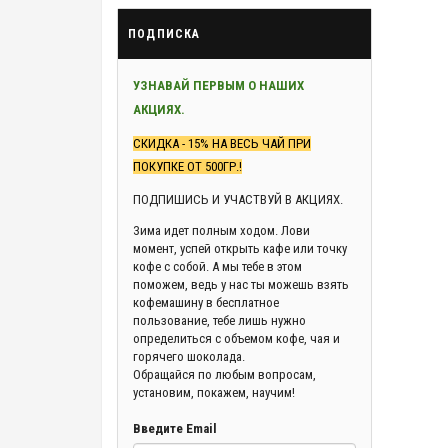
ПОДПИСКА
УЗНАВАЙ ПЕРВЫМ О НАШИХ
АКЦИЯХ.
СКИДКА - 15% НА ВЕСЬ ЧАЙ ПРИ
ПОКУПКЕ ОТ 500ГР.!
ПОДПИШИСЬ И УЧАСТВУЙ В АКЦИЯХ.
Зима идет полным ходом. Лови
момент, успей открыть кафе или точку
кофе с собой. А мы тебе в этом
поможем, ведь у нас ты можешь взять
кофемашину в бесплатное
пользование, тебе лишь нужно
определиться с объемом кофе, чая и
горячего шоколада.
Обращайся по любым вопросам,
установим, покажем, научим!
Введите Email