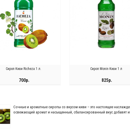
Сироп Киви Richeza 1 л.
Сироп Monin Киви 1 л
700р.
825р.
КУПИТЬ
ЗАКОНЧИЛСЯ
Сочные и ароматные сиропы со вкусом киви – это настоящее наслажде
освежающий аромат и насыщенный, сбалансированный вкус добавят и