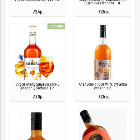
(Красный) Richeza 1 л.
725р.
725р.
Новинка
Сироп Апельсиновый сприц
Апельсин сироп WTS, бутылка
(апероль) Richeza 1 л.
стекло 1 л
770р.
725р.