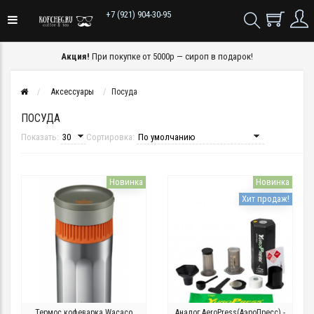
+7 (921) 904-30-95
Акция!
При покупке от 5000р — сироп в подарок!
Аксессуары
Посуда
ПОСУДА
Показать:
Сортировка:
Новинка
Новинка
Хит продаж!
Термос кофеварка Wacaco
Аналог АeroPress(АэроПресс) -