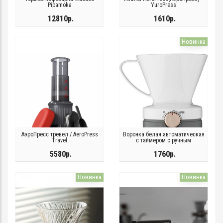
Pipamoka
YuroPress
12810р.
1610р.
Новинка
АэроПресс тревел / AeroPress
Воронка белая автоматическая
Travel
с таймером с ручным
управлением
5580р.
1760р.
Новинка
Новинка