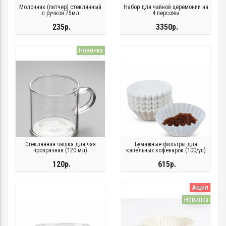
Молочник (питчер) стеклянный
Набор для чайной церемонии на
с ручкой 75мл
4 персоны
235р.
3350р.
Новинка
Стеклянная чашка для чая
Бумажные фильтры для
прозрачная (120 мл)
капельных кофеварок (100/уп)
120р.
615р.
Акция
Новинка