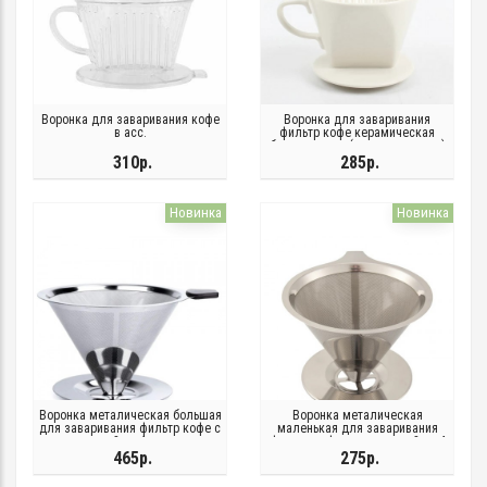
Воронка для заваривания кофе
Воронка для заваривания
в асс.
фильтр кофе керамическая
белая черная (в ассортименте)
310р.
285р.
Новинка
Новинка
Воронка металическая большая
Воронка металическая
для заваривания фильтр кофе с
маленькая для заваривания
подставкой на 4 отверстия
фильтр кофе с подставкой на 4
отверстия
465р.
275р.