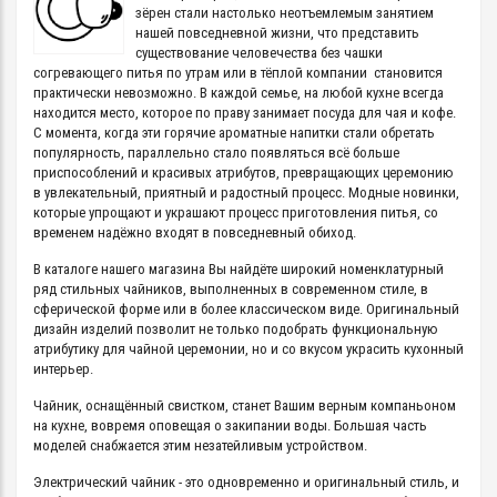
зёрен стали настолько неотъемлемым занятием
нашей повседневной жизни, что представить
существование человечества без чашки
согревающего питья по утрам или в тёплой компании становится
практически невозможно. В каждой семье, на любой кухне всегда
находится место, которое по праву занимает посуда для чая и кофе.
С момента, когда эти горячие ароматные напитки стали обретать
популярность, параллельно стало появляться всё больше
приспособлений и красивых атрибутов, превращающих церемонию
в увлекательный, приятный и радостный процесс. Модные новинки,
которые упрощают и украшают процесс приготовления питья, со
временем надёжно входят в повседневный обиход.
В каталоге нашего магазина Вы найдёте широкий номенклатурный
ряд стильных чайников, выполненных в современном стиле, в
сферической форме или в более классическом виде. Оригинальный
дизайн изделий позволит не только подобрать функциональную
атрибутику для чайной церемонии, но и со вкусом украсить кухонный
интерьер.
Чайник, оснащённый свистком, станет Вашим верным компаньоном
на кухне, вовремя оповещая о закипании воды. Большая часть
моделей снабжается этим незатейливым устройством.
Электрический чайник - это одновременно и оригинальный стиль, и