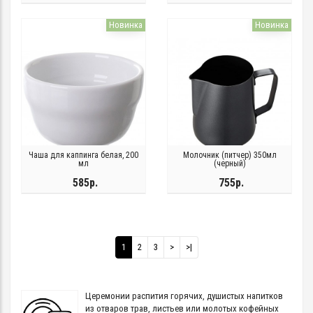
Новинка
Новинка
Чаша для каппинга белая, 200
Молочник (питчер) 350мл
мл
(черный)
585р.
755р.
1
2
3
>
>|
Церемонии распития горячих, душистых напитков
из отваров трав, листьев или молотых кофейных