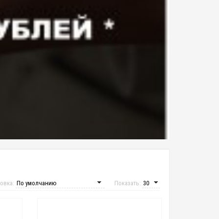
овка:
Показать: