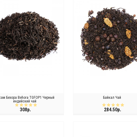
сам Бехора Behora TGFOP1 Черный
Байкал Чай
индийский чай
308р.
284.50р.
КУПИТЬ
КУПИТЬ