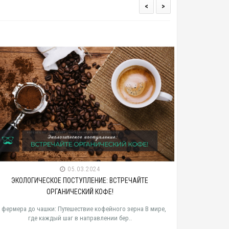
<
>
24
28.02.2024
НИЕ: ВСТРЕЧАЙТЕ
ОТ ФЕРМЕРА ДО ЧАШКИ: ПУТЕШЕСТВИЕ К
КОФЕ!
ЗЕРНА
кофейного зерна В мире,
От фермера до чашки: Путешествие кофейног
влении бер..
фермера до чашки: Путешествие кофейного 