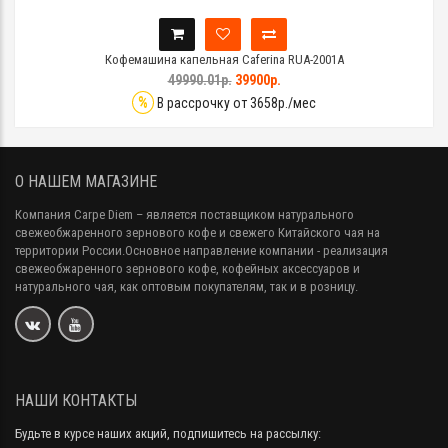
Кофемашина капельная Caferina RUA-2001A
49990.01р.
39900р.
%
В рассрочку от 3658р./мес
О НАШЕМ МАГАЗИНЕ
Компания Carpe Diem
– является поставщиком натурального
свежеобжаренного зернового кофе и свежего Китайского чая на
территории России.Основное направление компании - реализация
свежеобжаренного зернового кофе, кофейных аксессуаров и
натурального чая, как оптовым покупателям, так и в розницу.
НАШИ КОНТАКТЫ
Будьте в курсе наших акций, подпишитесь на рассылку: