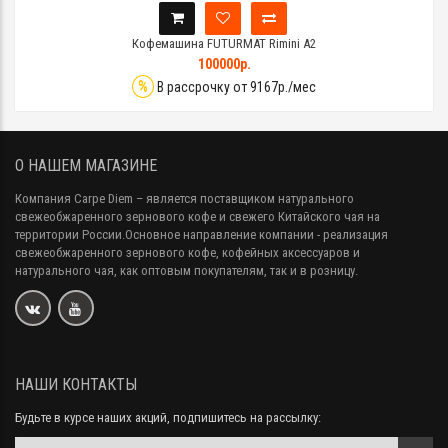
Кофемашина FUTURMAT Rimini A2
100000р.
%
В рассрочку от 9167р./мес
О НАШЕМ МАГАЗИНЕ
Компания Carpe Diem
– является поставщиком натурального
свежеобжаренного зернового кофе и свежего Китайского чая на
территории России.Основное направление компании - реализация
свежеобжаренного зернового кофе, кофейных аксессуаров и
натурального чая, как оптовым покупателям, так и в розницу.
НАШИ КОНТАКТЫ
Будьте в курсе наших акций, подпишитесь на рассылку: