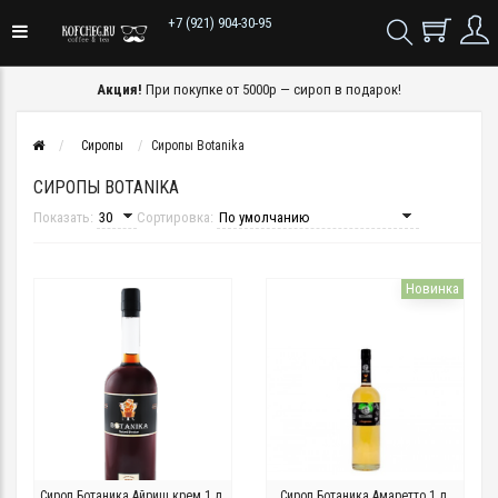
+7 (921) 904-30-95
Акция!
При покупке от 5000р — сироп в подарок!
Сиропы
Сиропы Botanika
СИРОПЫ BOTANIKA
Показать:
Сортировка:
Новинка
Сироп Ботаника Айриш крем 1 л.
Сироп Ботаника Амаретто 1 л.