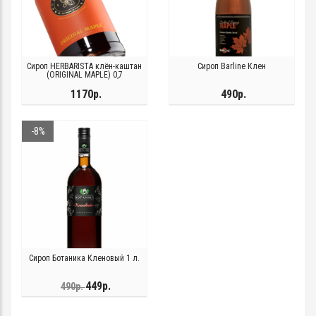
Сироп HERBARISTA клён-каштан
Сироп Barline Клен
(ORIGINAL MAPLE) 0,7
1170р.
490р.
-8%
Сироп Ботаника Кленовый 1 л.
449р.
490р.