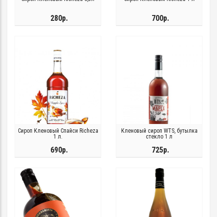
280р.
700р.
Сироп Кленовый Спайси Richeza
Кленовый сироп WTS, бутылка
1 л.
стекло 1 л
690р.
725р.