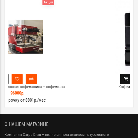
кция
 кофемолка
Кофемашина Rooma A10S
12000р.
О НАШЕМ МАГАЗИНЕ
Компания Carpe Diem
– является поставщиком натурального