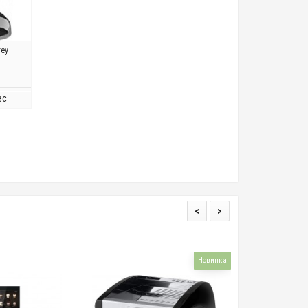
rey
ес
<
>
Новинка