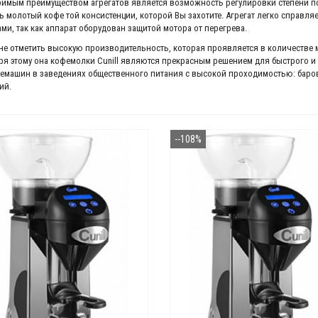
имым преимуществом агрегатов является возможность регулировки степени п
ь молотый кофе той консистенции, которой Вы захотите. Агрегат легко справл
ами, так как аппарат оборудован защитой мотора от перегрева.
не отметить высокую производительность, которая проявляется в количестве 
ря этому она кофемолки Cunill являются прекрасным решением для быстрого и
емашин в заведениях общественного питания с высокой проходимостью: баров,
ий.
--108%