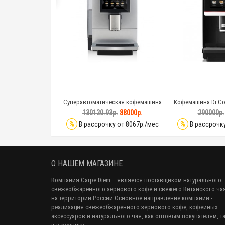
 Rooma A10S
Суперавтоматическая кофемашина
Кофемашина Dr.Cof
Dr.Coffee F10
.
45000р.
130120.93р.
88000р.
290000р.
%
%
у от 4126р./мес
В рассрочку от 8067р./мес
В рассрочку
О НАШЕМ МАГАЗИНЕ
Компания Carpe Diem
– является поставщиком натурального
свежеобжаренного зернового кофе и свежего Китайского ча
на территории России.Основное направление компании -
реализация свежеобжаренного зернового кофе, кофейных
аксессуаров и натурального чая, как оптовым покупателям, т