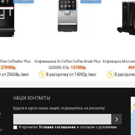
fee CoffeeBar Plus
Кофемашина Dr.Coffee Coffee Break Plus
Кофеварка Moccama
PRO
279900р.
220000.97р.
157000р.
469
%
%
 от 25658р./мес
В рассрочку от 14392р./мес
В рассрочк
НАШИ КОНТАКТЫ
Будьте в курсе наших акций, подпишитесь на рассылку:
я
Я прочитал
Условия соглашения
и согласен с условиями
ак