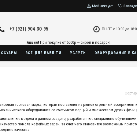
Мой аккаунт
Заклад
+7 (921) 904-30-95
ПН-ПТ с 10:00 до 18:0
Акция!
При покупке от 5000р — сироп в подарок!
ЕССУАРЫ
ВСЁ ДЛЯ БАБЛ ТИ
УСЛУГИ
ОБОРУДОВАНИЕ В К
Сортир
мировая торговая марка, которая поставляет на рынок огромный ассортимент
механического оборудования со счетчиком порций и множеством других функци
иональные модели в данном разделе, разработанные специально обученными
 качество помола кофейных зерен, за счет чего становится возможным пригот
реднего качества.