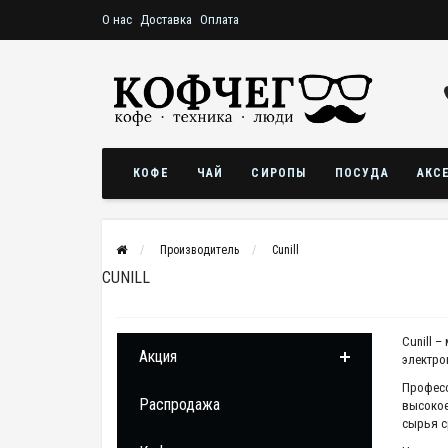
О нас
Доставка
Оплата
КОФЕ
ЧАЙ
СИРОПЫ
ПОСУДА
АКС
Производитель
Cunill
CUNILL
Cunill
– 
Акция
электро
Професс
Распродажа
высокое
сырья с