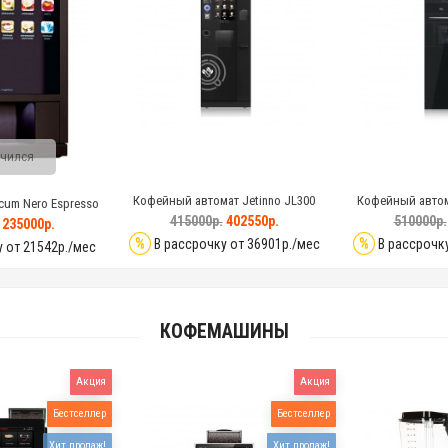
чился
Кофейный автомат Jetinno JL300
Кофейный автома
cum Nero Espresso
415000р.
402550р.
510000р.
235000р.
%
%
В рассрочку от 36901р./мес
В рассрочку
 от 21542р./мес
КОФЕМАШИНЫ
Акция
Акция
Бестселлер
Бестселлер
Хит продаж!
Хит продаж!