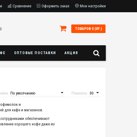
ки
Сравнение
Оформить заказ
Мои настройки
0
ТОВАРОВ 0 (0Р.)
АФЕ
ОПТОВЫЕ ПОСТАВКИ
АКЦИЯ
овка:
Показать:
 кофемолок и
й для кафе и магазинов.
 сотрудниками обеспечивают
овление хорошего кофе даже из