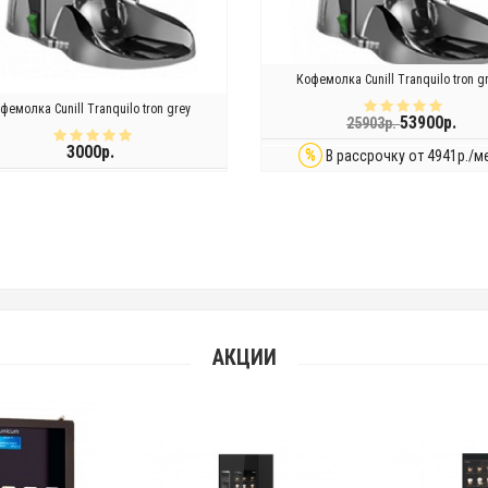
Кофемолка Cunill Tranquilo tron g
фемолка Cunill Tranquilo tron grey
53900р.
25903р.
3000р.
%
В рассрочку от 4941р./м
КУПИТЬ
КУПИТЬ
АКЦИИ