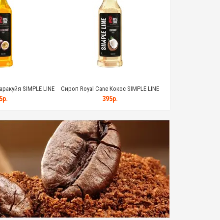
аракуйя SIMPLE LINE
Сироп Royal Cane Кокос SIMPLE LINE
Сироп Royal Cane К
 (1кг)
стекло (1кг)
стекло
5р.
395р.
39