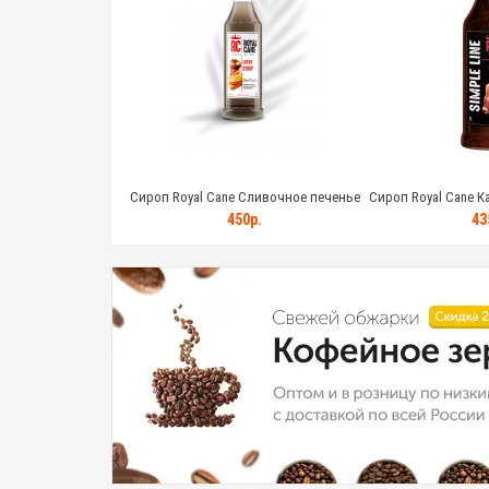
yal Cane Манго-
Сироп Royal Cane Сливочное печенье
Сироп Royal Cane К
а пластик (1кг)
стекло (1кг)
стекло
0р.
450р.
43