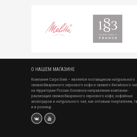
О НАШЕМ МАГАЗИНЕ
Компания Carpe Diem
– является поставщиком натурального
свежеобжаренного зернового кофе и свежего Китайского ча
на территории России.Основное направление компании -
реализация свежеобжаренного зернового кофе, кофейных
аксессуаров и натурального чая, как оптовым покупателям, т
и в розницу.