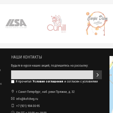
НАШИ КОНТАКТЫ
Будьте в курсе наших акций, подпишитесь на рассылку:
я
Я прочитал
Условия соглашения
и согласен с условиями
ак
г.Санкт-Петербург, наб. реки Пряжки, д. 32
info@kofcheg.ru
+7 (921) 904-30-95
ПН-ПТ с 10:00 до 18:00