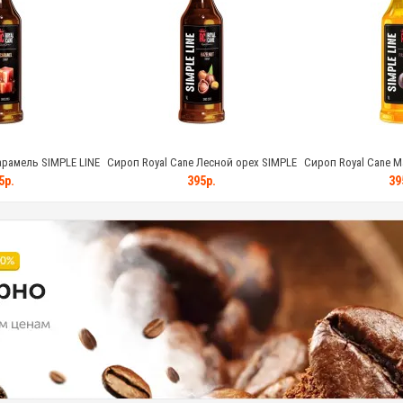
арамель SIMPLE LINE
Сироп Royal Cane Лесной орех SIMPLE
Сироп Royal Cane М
 (1кг)
LINE стекло (1кг)
стекло
5р.
395р.
39