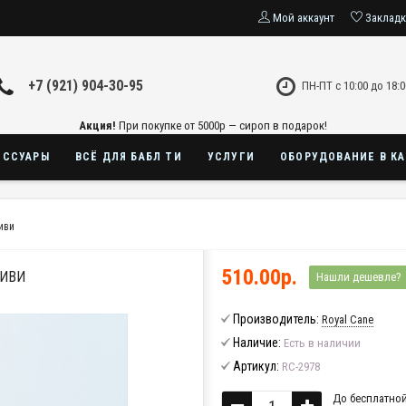
Мой аккаунт
Заклад
+7 (921) 904-30-95
ПН-ПТ с 10:00 до 18:0
Акция!
При покупке от 5000р — сироп в подарок!
ЕССУАРЫ
ВСЁ ДЛЯ БАБЛ ТИ
УСЛУГИ
ОБОРУДОВАНИЕ В К
иви
510.00р.
КИВИ
Нашли дешевле?
Производитель:
Royal Cane
Наличие:
Есть в наличии
Артикул:
RC-2978
До бесплатной