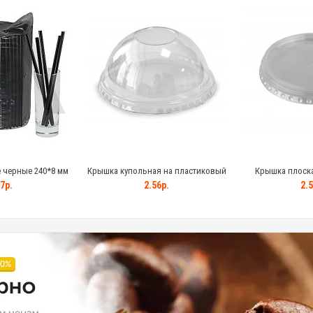
 черные 240*8 мм
Крышка купольная на пластиковый
Крышка плоска
стакан
отверстием на пл
7р.
2.56р.
2.5
PUL