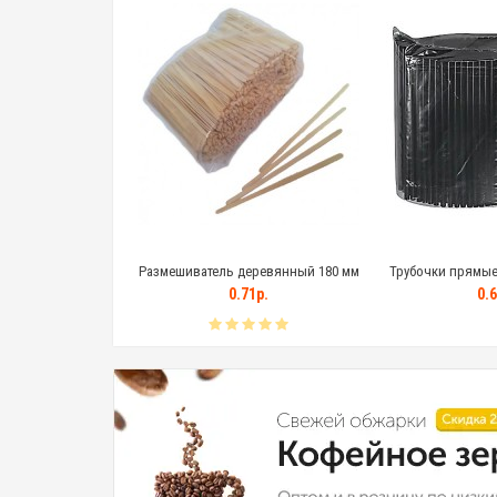
R прозрачный
Размешиватель деревянный 180 мм
Трубочки прямые
ый 300 мл
3р.
0.71р.
0.6