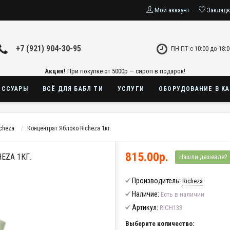
Мой аккаунт
Заклад
+7 (921) 904-30-95
ПН-ПТ с 10:00 до 18:0
Акция!
При покупке от 5000р — сироп в подарок!
ЕССУАРЫ
ВСЁ ДЛЯ БАБЛ ТИ
УСЛУГИ
ОБОРУДОВАНИЕ В К
cheza
Концентрат Яблоко Richeza 1кг.
815.00р.
EZA 1КГ.
Нашли дешевле?
Производитель:
Richeza
Наличие:
Есть в наличии
Артикул:
RICH133
Выберите количество: