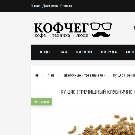
О нас
Доставка
Оплата
КОФЕ
ЧАЙ
СИРОПЫ
ПОСУДА
АКС
Чай
Цветочные и травяные чаи
Ку Цяо (Греч
КУ ЦЯО (ГРЕЧИШНЫЙ КЛУБНИЧНО
Новинка