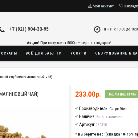
Мой аккаунт
Заклад
+7 (921) 904-30-95
ПН-ПТ с 10:00 до 18:0
Акция!
При покупке от 5000р — сироп в подарок!
ЕССУАРЫ
ВСЁ ДЛЯ БАБЛ ТИ
УСЛУГИ
ОБОРУДОВАНИЕ В К
ишный клубнично-малиновый чай)
233.00р.
-МАЛИНОВЫЙ ЧАЙ)
Нашли дешевле?
Производитель:
Carpe Diem
Наличие:
Есть в наличии
Артикул:
230310
Выберите вес: (скидка 10-15% пр