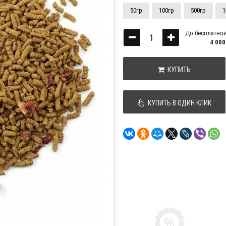
50гр
100гр
500гр
1
До бесплатной
4 000
КУПИТЬ
КУПИТЬ В ОДИН КЛИК