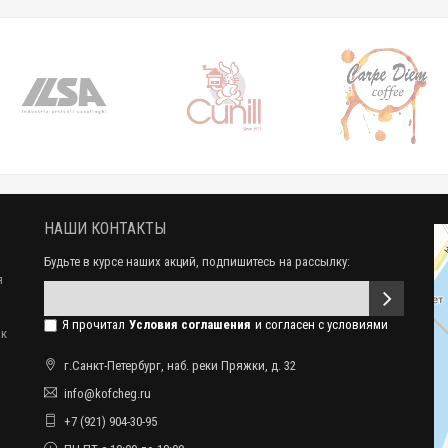
НАШИ КОНТАКТЫ
Будьте в курсе наших акций, подпишитесь на рассылку:
я
Я прочитал
Условия соглашения
и согласен с условиями
ак
г.Санкт-Петербург, наб. реки Пряжки, д. 32
info@kofcheg.ru
+7 (921) 904-30-95