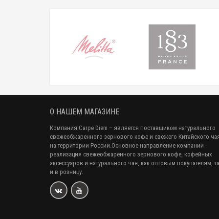
О НАШЕМ МАГАЗИНЕ
Компания Carpe Diem
– является поставщиком натурального
свежеобжаренного зернового кофе и свежего Китайского ча
на территории России.Основное направление компании -
реализация свежеобжаренного зернового кофе, кофейных
аксессуаров и натурального чая, как оптовым покупателям, т
и в розницу.