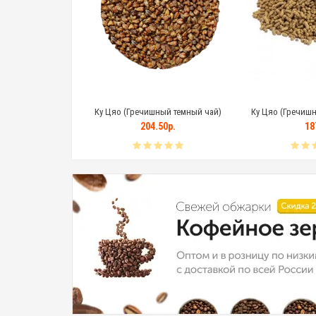
Ку Цяо (Гречишный темный чай)
Ку Цяо (Гречишн
204.50р.
18